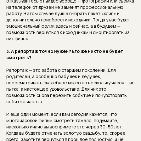
отказывайтесь от видео вообще — фотографии или съёмка
на телефон от друзей не заменят профессиональную
работу. В этом случае лучше выбрать пакет «клип» и
дополнительно приобрести исходники. Тогда у вас будет
эмоциональный ролик здесь и сейчас, а в будущем —
возможность вернуться к исходникам и смонтировать из
них фильм.
3. А репортаж точно нужен? Его же никто не будет
смотреть?
Репортаж — это забота о старшем поколении. Для
родителей, а особенно бабушек и дедушек,
пересматривать свадебное видео по нескольку часов — не
пытка, а настоящее удовольствие. Для них это
возможность снова пережить событие и почувствовать
себя его частью.
И ещё один момент: если вам сегодня кажется, что
многочасовой фильм смотреть тяжело, подумайте,
насколько иначе вы воспримете это через 30–50 лет.
Когда вы будете отмечать золотую свадьбу, то, скорее
всего, захотите вернуться в прошлое полностью, а не