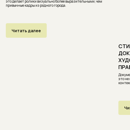
это делает ролики визуально более выразительными, чем
привычные кадры из родного города.
04.01.2026
Читать далее
СТИ
ДОК
ХУД
ПРА
Докуме
это не
контек
03.01.
Чи