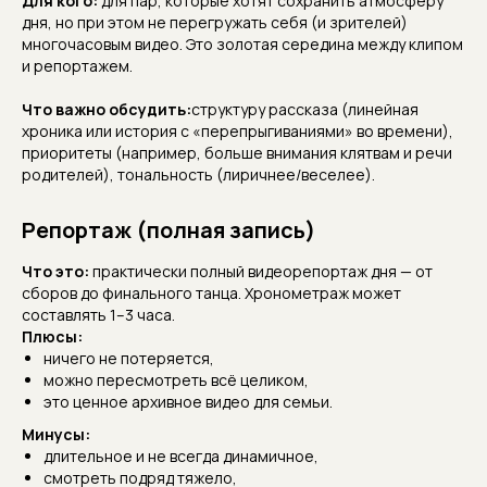
Для кого:
для пар, которые хотят сохранить атмосферу
дня, но при этом не перегружать себя (и зрителей)
многочасовым видео. Это золотая середина между клипом
и репортажем.
Что важно обсудить:
структуру рассказа (линейная
хроника или история с «перепрыгиваниями» во времени),
приоритеты (например, больше внимания клятвам и речи
родителей), тональность (лиричнее/веселее).
Репортаж (полная запись)
Что это:
практически полный видеорепортаж дня — от
сборов до финального танца. Хронометраж может
составлять 1–3 часа.
Плюсы:
ничего не потеряется,
можно пересмотреть всё целиком,
это ценное архивное видео для семьи.
Минусы:
длительное и не всегда динамичное,
смотреть подряд тяжело,