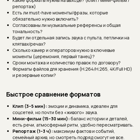
Какие форматы нужны на выходе? (клип / мини-фильм /
репортаж)
Есть ли must-have моменты/фразы, которые
обязательно нужно включить?
Согласованы ли музыкальные референсы и общая
тональность?
Будет ли отдельная запись звука с пульта, петлички на
клятвах/речах?
Сколько камер и операторов нужно в ключевые
моменты (церемония, первый танец)?
Сроки монтажа и количество правок по договору?
Форматы файлов для хранения (H.264/H.265, 4K/Full HD)
и резервные копии?
Быстрое сравнение форматов
Клип (3–5 мин):
эмоции и динамика, идеален для
соцсетей, но почти без «живого» звука.
Мини-фильм (15–30 мин):
баланс истории и деталей,
есть речи, атмосферный ритм, удобно пересматривать.
Репортаж (1–3 ч):
максимум фактов и событий,
семейный архив, но смотреть подряд смогут не все.