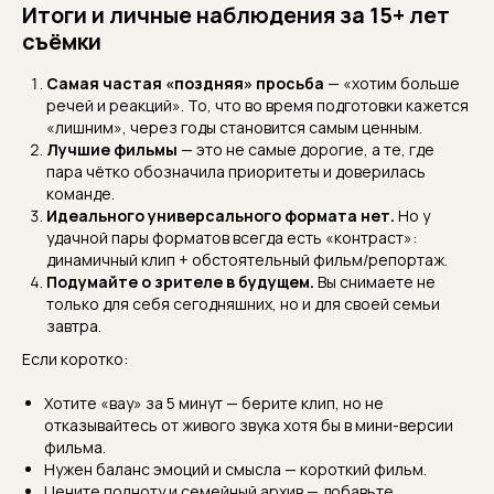
Итоги и личные наблюдения за 15+ лет
съёмки
Самая частая «поздняя» просьба
— «хотим больше
речей и реакций». То, что во время подготовки кажется
«лишним», через годы становится самым ценным.
Лучшие фильмы
— это не самые дорогие, а те, где
пара чётко обозначила приоритеты и доверилась
команде.
Идеального универсального формата нет.
Но у
удачной пары форматов всегда есть «контраст»:
динамичный клип + обстоятельный фильм/репортаж.
Подумайте о зрителе в будущем.
Вы снимаете не
только для себя сегодняшних, но и для своей семьи
завтра.
Если коротко:
Хотите «вау» за 5 минут — берите клип, но не
отказывайтесь от живого звука хотя бы в мини-версии
фильма.
Нужен баланс эмоций и смысла — короткий фильм.
Цените полноту и семейный архив — добавьте