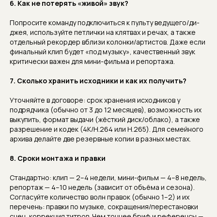
6. Как не потерять «живой» звук?
Попросите команду подключиться к пульту ведущего/ди-
джея, используйте петлички на клятвах и речах, а также
отдельный рекордер вблизи колонки/артистов. Даже если
финальный клип будет «под музыку», качественный звук
критически важен для мини-фильма и репортажа.
7. Сколько хранить исходники и как их получить?
Уточняйте в договоре: срок хранения исходников у
подрядчика (обычно от 3 до 12 месяцев), возможность их
выкупить, формат выдачи (жёсткий диск/облако), а также
разрешение и кодек (4K/H.264 или H.265). Для семейного
архива делайте две резервные копии в разных местах.
8. Сроки монтажа и правки
Стандартно: клип — 2–4 недели, мини-фильм — 4–8 недель,
репортаж — 4–10 недель (зависит от объёма и сезона).
Согласуйте количество волн правок (обычно 1–2) и их
перечень: правки по музыке, сокращения/перестановки
сцен, коррекция титров. Чем точнее бриф и референсы —