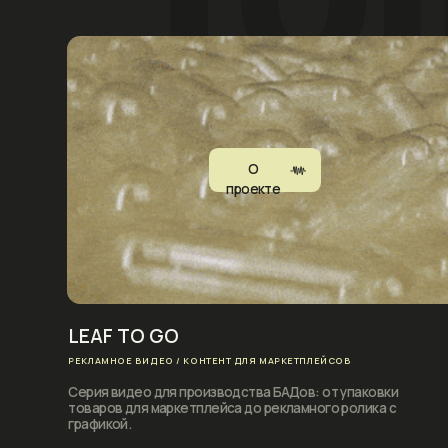
CA
LEAF TO GO
РЕК
РЕКЛАМНОЕ ВИДЕО / КОНТЕНТ ДЛЯ МАРКЕТПЛЕЙСОВ
Рек
Серия видео для производства БАДов: от упаковки
мно
товаров для маркетплейса до рекламного ролика с
сем
графикой.
О
проекте