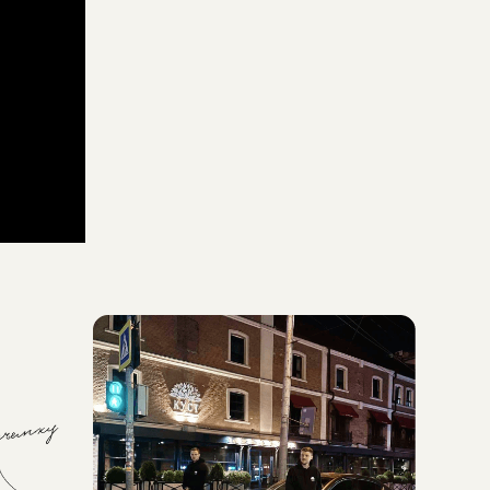
БОЛЬШЕ 37
ГОРОДОВ
..входят в нашу географию
съемок. Для нас не существует
границ.