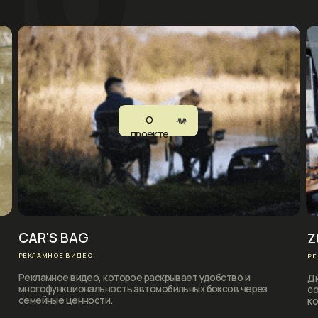
R'S BAG
ZUZEX. IT-
ЛАМНОЕ ВИДЕО
РЕКЛАМНОЕ ВИДЕО
ламное видео, которое раскрывает удобство и
Динамический роли
гофункциональность автомобильных боксов через
создавался с цель
ейные ценности.
компании.
О
проекте