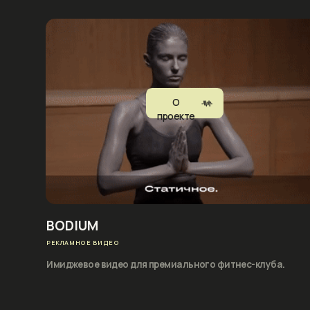
BODIUM
РР
РЕКЛАМНОЕ ВИДЕО
РЕК
Имиджевое видео для премиального фитнес-клуба.
Худ
back