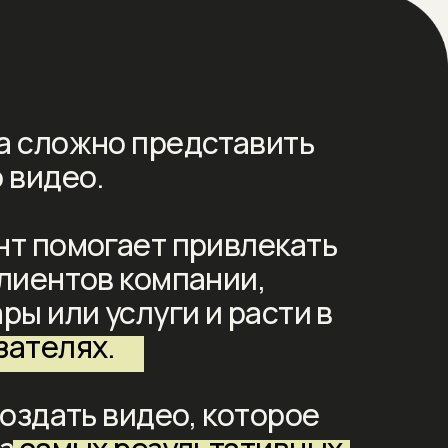
о представить
гает привлекать
в компании,
услуги и расти в
.
 видео, которое
 результативных
маркетинговой