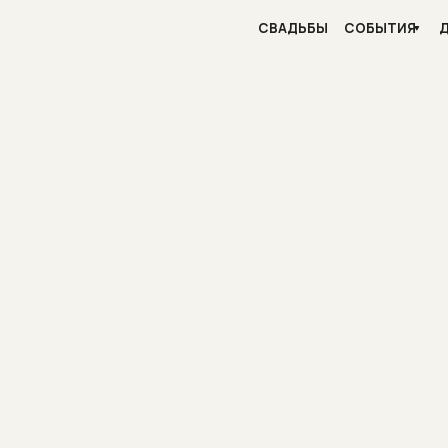
t
f
СВАДЬБЫ
СОБЫТИЯ
ДЛЯ БИЗНЕСА
KUST FILM
PRODUCTION
щим