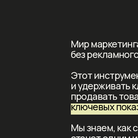
Мир маркетинга сложн
без рекламного видео.
Этот инструмент помо
и удерживать клиенто
продавать товары или 
ключевых показателях
Мы знаем, как создать
станет одним из
самых
инструментов вашей 
стратегии.